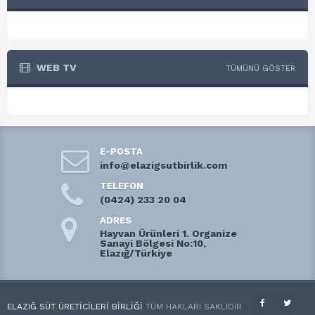
WEB TV
TÜMÜNÜ GÖSTER
E-POSTA
info@elazigsutbirlik.com
TELEFON
(0424) 233 20 04
ADRES
Hayvan Ürünleri 1. Organize
Sanayi Bölgesi No:10,
Elazığ/Türkiye
ELAZIĞ SÜT ÜRETICILERI BIRLIĞI
TÜM HAKLARI SAKLIDIR