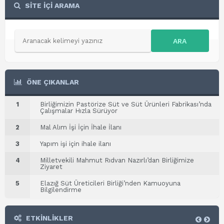
SİTE İÇİ ARAMA
ARA
ÖNE ÇIKANLAR
1
Birliğimizin Pastörize Süt ve Süt Ürünleri Fabrikası’nda
Çalışmalar Hızla Sürüyor
2
Mal Alım İşi İçin İhale İlanı
3
Yapım işi için ihale ilanı
4
Milletvekili Mahmut Rıdvan Nazırlı’dan Birliğimize
Ziyaret
5
Elazığ Süt Üreticileri Birliği’nden Kamuoyuna
Bilgilendirme
ETKİNLİKLER