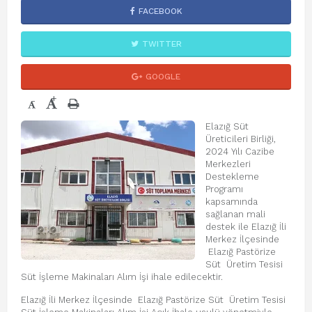
FACEBOOK
TWITTER
GOOGLE
+
-
Elazığ Süt
Üreticileri Birliği,
2024 Yılı Cazibe
Merkezleri
Destekleme
Programı
kapsamında
sağlanan mali
destek ile Elazığ İli
Merkez İlçesinde
Elazığ Pastörize
Süt Üretim Tesisi
Süt İşleme Makinaları Alım İşi ihale edilecektir.
Elazığ İli Merkez İlçesinde Elazığ Pastörize Süt Üretim Tesisi