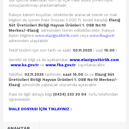
Süt İşleme Makinaları Alım İşi Açık İhale usulü yönetmiyle
sonuçlandırmayı planlamaktadır.
İhaleye katılım koşulları, isteklilerde aranacak teknik ve mali
bilgileri de içeren İhale Dosyası 5.000 TL bedel karşılığı
Elazığ
Süt Üreticileri Birliği Hayvan Ürünleri 1. OSB No:10
Merkez/-Elazığ
adresinden temin edilebilecektir. İhaleye
ilişkin bilgilere
www.elazigsutbirlik.com
veya
www.fka.gov.tr
adresinden ulaşılabilir.
Teklif teslimi için son tarih ve saati:
03.11.2025
( saat
16.00
)
Gerekli ek bilgi ya da açıklamalar;
www.elazigsutbirlik.com
,
www.ka.gov.tr
ve
www.fka.gov.tr
yayınlanacaktır.
Teklifler,
03.11.2025
tarihinde,
saat 16.00
’da ve
Elazığ Süt
Üreticileri Birliği Hayvan Ürünleri 1. OSB No:10 Merkez/-
Elazığ
adresinde yapılacak oturumda açılacaktır.
İhale ile ilgili detaylı bilgi
(0424) 233 20 04
no’lu telefondan
öğrenilebilir.
İHALE DOSYASI İÇİN TIKLAYINIZ :
ANAHTAR